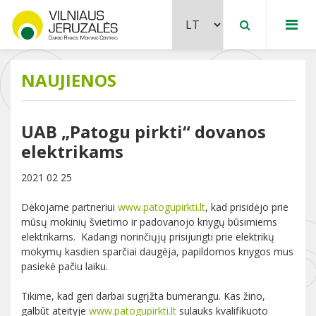
NAUJIENOS
UAB „Patogu pirkti“ dovanos
elektrikams
2021 02 25
Dėkojame partneriui
www.patogupirkti.lt
, kad prisidėjo prie
mūsų mokinių švietimo ir padovanojo knygų būsimiems
elektrikams. Kadangi norinčiųjų prisijungti prie elektrikų
mokymų kasdien sparčiai daugėja, papildomos knygos mus
pasiekė pačiu laiku.
Tikime, kad geri darbai sugrįžta bumerangu. Kas žino,
galbūt ateityje
www.patogupirkti.lt
sulauks kvalifikuoto