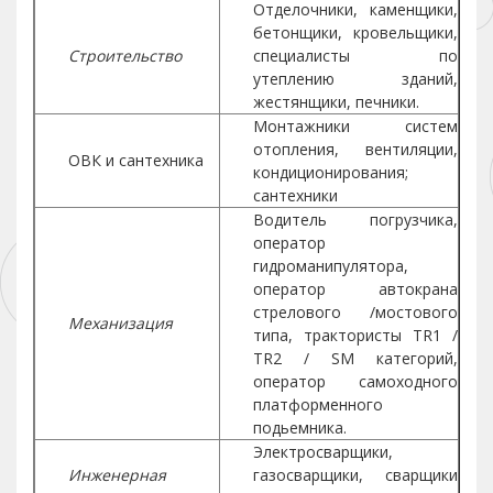
Отделочники, каменщики,
бетонщики, кровельщики,
Строительство
специалисты по
утеплению зданий,
жестянщики, печники.
Монтажники систем
отопления, вентиляции,
ОВК и сантехника
кондиционирования;
сантехники
Водитель погрузчика,
оператор
гидроманипулятора,
оператор автокрана
стрелового /мостового
Механизация
типа, трактористы TR1 /
TR2 / SM категорий,
оператор самоходного
платформенного
подьемника.
Электросварщики,
Инженерная
газосварщики, сварщики