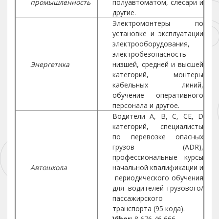
промышленность
полуавтоматом, слесари и
другие.
Электромонтеры по
установке и эксплуатации
электрооборудования,
электробезопасность
Энергетика
низшей, средней и высшей
категорий, монтеры
кабельных линий,
обучение оперативного
персонала и другое.
Водители A, B, C, CE, D
категорий, cпециалисты
по перевозке опасных
грузов (ADR),
профессиональные курсы
Автошкола
начальной квалификации и
периодического обучения
для водителей грузового/
пассажирского
транспорта (95 кода).
Viber:
8 676 46 666