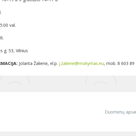
.
:00 val.
R.
s g. 53, Vilnius
RMACIJA:
Jolanta Žalienė, el.p.
j.zaliene@mokymas.eu
, mob. 8 603 89
Duomenų apsa