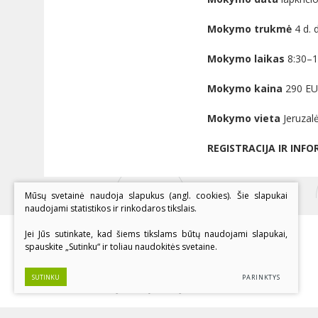
Mokymo trukmė
4 d. d
Mokymo laikas
8:30–15
Mokymo kaina
290 EU
Mokymo vieta
Jeruzalė
REGISTRACIJA IR INFO
Mūsų svetainė naudoja slapukus (angl. cookies). Šie slapukai
naudojami statistikos ir rinkodaros tikslais.
Jei Jūs sutinkate, kad šiems tikslams būtų naudojami slapukai,
spauskite „Sutinku“ ir toliau naudokitės svetaine.
Vilniaus Jeruzalės darbo rinkos mokymo centras
Jeruzalės g. 53, LT-08420, Vilnius
SUTINKU
PARINKTYS
Sužinokite naujienas pirmieji!