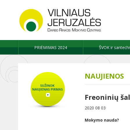
PRIĖMIMAS 2024
ŠVOK ir santech
NAUJIENOS
Freoninių š
2020 08 03
Mokymo nauda?