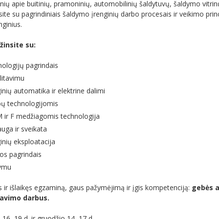
ių apie buitinių, pramoninių, automobilinių šaldytuvų, šaldymo vit
ite su pagrindiniais šaldymo įrenginių darbo procesais ir veikimo princi
ginius.
insite su:
ologijų pagrindais
 litavimu
nių automatika ir elektrine dalimi
ų technologijomis
ir F medžiagomis technologija
uga ir sveikata
inių eksploatacija
os pagrindais
tymu
r išlaikęs egzaminą, gaus pažymėjimą ir įgis kompetenciją:
gebės a
avimo darbus.
o 16–19 d. ir gruodžio 14–17 d.