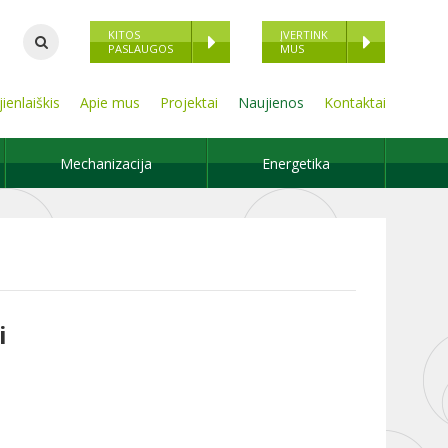
KITOS
ĮVERTINK
PASLAUGOS
MUS
ienlaiškis
Apie mus
Projektai
Naujienos
Kontaktai
Mechanizacija
Energetika
i