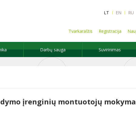
LT
EN
RU
Tvarkaraštis
Registracija
Nauj
nika
Darbų sauga
Suvirinimas
aldymo įrenginių montuotojų mokyma