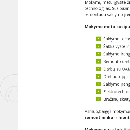
Mokymų metu įgysite žin
technologijas. Susipažins
remontuoti šaldymo įren
Mokymo metu susipaž
Šaldymo techn
Šaltkalvyste ir
Šaldymo įrengi
Remonto darb
Darbų su OAM 
Darbuotojų sa
Šaldymo įreng
Elektrotechnik
Brėžinių skai
Asmuo,baigęs mokymus i
remontininko ir mont
Mokymo data
lapkriči