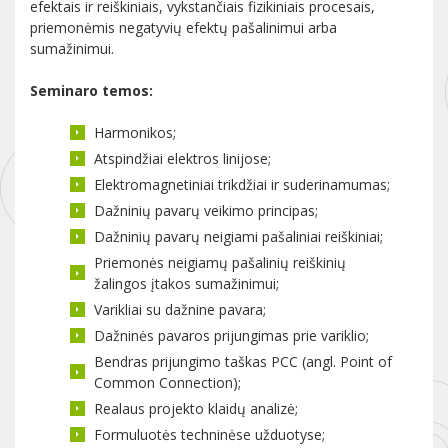
efektais ir reiškiniais, vykstančiais fizikiniais procesais,
priemonėmis negatyvių efektų pašalinimui arba
sumažinimui.
Seminaro temos:
Harmonikos;
Atspindžiai elektros linijose;
Elektromagnetiniai trikdžiai ir suderinamumas;
Dažninių pavarų veikimo principas;
Dažninių pavarų neigiami pašaliniai reiškiniai;
Priemonės neigiamų pašalinių reiškinių
žalingos įtakos sumažinimui;
Varikliai su dažnine pavara;
Dažninės pavaros prijungimas prie variklio;
Bendras prijungimo taškas PCC (angl. Point of
Common Connection);
Realaus projekto klaidų analizė;
Formuluotės techninėse užduotyse;