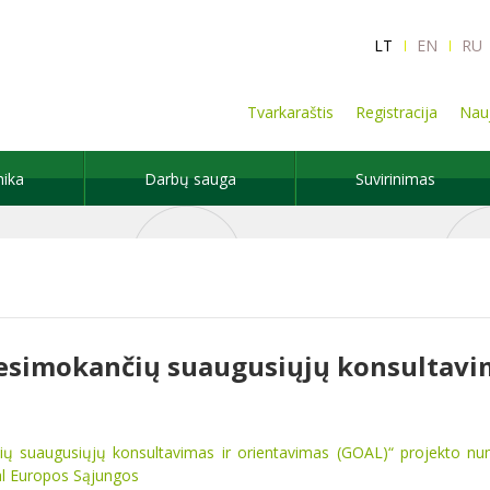
LT
EN
RU
Tvarkaraštis
Registracija
Nauj
nika
Darbų sauga
Suvirinimas
esimokančių suaugusiųjų konsultavim
ių suaugusiųjų konsultavimas ir orientavimas (GOAL)“ projekto n
al Europos Sąjungos