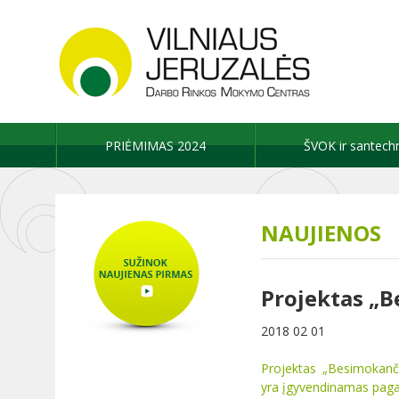
PRIĖMIMAS 2024
ŠVOK ir santech
NAUJIENOS
Projektas „B
2018 02 01
Projektas „Besimokanč
yra įgyvendinamas pag