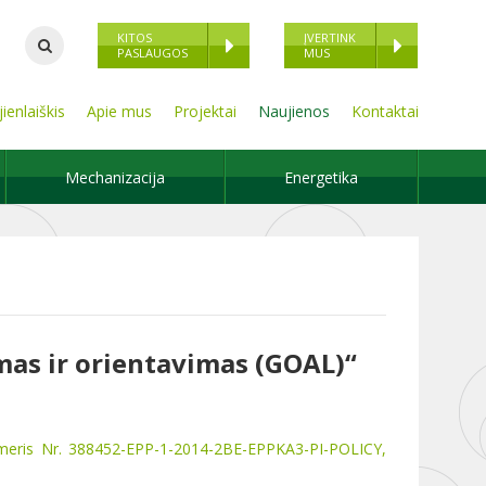
KITOS
ĮVERTINK
PASLAUGOS
MUS
ienlaiškis
Apie mus
Projektai
Naujienos
Kontaktai
Mechanizacija
Energetika
as ir orientavimas (GOAL)“
umeris Nr. 388452-EPP-1-2014-2BE-EPPKA3-PI-POLICY,